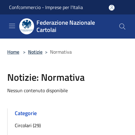
Salta al contenuto principale
Confcommercio - Imprese per l'Italia
Federazione Nazionale
Cartolai
Home
>
Notizie
>
Normativa
Notizie: Normativa
Nessun contenuto disponibile
Categorie
Circolari (29)